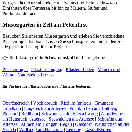
Wir gestalten Außenbereiche mit Natur- und Betonstein – von
Einfahrten über Terrassen bis hin zu Mauern, Stufen und
Poolumrandungen.
Mustergarten in Zell am Pettenfirst
Besuchen Sie unseren Mustergarten und erleben Sie verschiedene
Pflasterungen hautnah. Lassen Sie sich inspirieren und finden Sie
die perfekte Lösung für Ihr Projekt.
👉 Ihr Pflasterprofi in
Schwanenstadt
und Umgebung.
Pflasterungen
|
Pflasterreinigung
|
Pflasterarbeiten
|
Mauern und
Zäune
|
Natursteine-Terrasse
Ihr Partner für Pflasterungen und Pflasterarbeiten in:
Oberösterreich
|
Vöcklabruck
|
Ried im Innkreis
|
Gmunden
|
Timelkam
|
Ungenach am Attersee
|
Puchkirchen am Trattberg
|
Pinsdorf
|
Redlham
|
Schwanenstadt
|
Eberschwang
|
Ampflwang
am Hausruck
|
Attersee
|
Seewalchen am Attersee
|
Schörfling am
Attersee
|
Aurach am Hongar
|
Regau
|
Ohlsdorf
|
Neukirchen an der
Vöckla
|
Wolfsegg am Hausruck
|
Lenzing
|
Gaspoltshofen
|