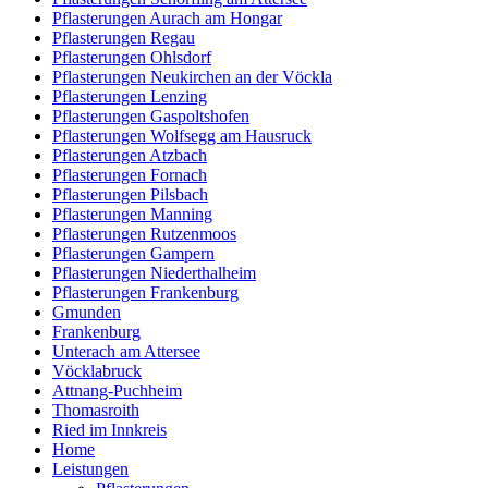
Pflasterungen Aurach am Hongar
Pflasterungen Regau
Pflasterungen Ohlsdorf
Pflasterungen Neukirchen an der Vöckla
Pflasterungen Lenzing
Pflasterungen Gaspoltshofen
Pflasterungen Wolfsegg am Hausruck
Pflasterungen Atzbach
Pflasterungen Fornach
Pflasterungen Pilsbach
Pflasterungen Manning
Pflasterungen Rutzenmoos
Pflasterungen Gampern
Pflasterungen Niederthalheim
Pflasterungen Frankenburg
Gmunden
Frankenburg
Unterach am Attersee
Vöcklabruck
Attnang-Puchheim
Thomasroith
Ried im Innkreis
Home
Leistungen