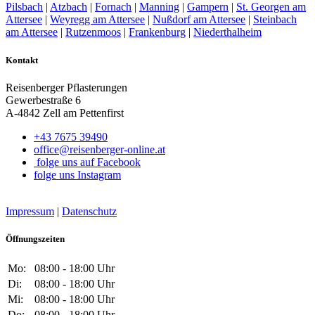
Pilsbach
|
Atzbach
|
Fornach
|
Manning
|
Gampern
|
St. Georgen am
Attersee
|
Weyregg am Attersee
|
Nußdorf am Attersee
|
Steinbach
am Attersee
|
Rutzenmoos
|
Frankenburg
|
Niederthalheim
Kontakt
Reisenberger Pflasterungen
Gewerbestraße 6
A-4842 Zell am Pettenfirst
+43 7675 39490
office@reisenberger-online.at
folge uns auf Facebook
folge uns Instagram
Impressum
|
Datenschutz
Öffnungszeiten
Mo:
08:00 - 18:00 Uhr
Di:
08:00 - 18:00 Uhr
Mi:
08:00 - 18:00 Uhr
Do:
08:00 - 18:00 Uhr