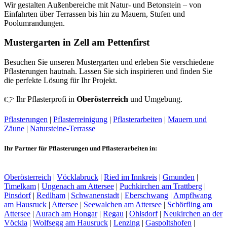
Wir gestalten Außenbereiche mit Natur- und Betonstein – von
Einfahrten über Terrassen bis hin zu Mauern, Stufen und
Poolumrandungen.
Mustergarten in Zell am Pettenfirst
Besuchen Sie unseren Mustergarten und erleben Sie verschiedene
Pflasterungen hautnah. Lassen Sie sich inspirieren und finden Sie
die perfekte Lösung für Ihr Projekt.
👉 Ihr Pflasterprofi in
Oberösterreich
und Umgebung.
Pflasterungen
|
Pflasterreinigung
|
Pflasterarbeiten
|
Mauern und
Zäune
|
Natursteine-Terrasse
Ihr Partner für Pflasterungen und Pflasterarbeiten in:
Oberösterreich
|
Vöcklabruck
|
Ried im Innkreis
|
Gmunden
|
Timelkam
|
Ungenach am Attersee
|
Puchkirchen am Trattberg
|
Pinsdorf
|
Redlham
|
Schwanenstadt
|
Eberschwang
|
Ampflwang
am Hausruck
|
Attersee
|
Seewalchen am Attersee
|
Schörfling am
Attersee
|
Aurach am Hongar
|
Regau
|
Ohlsdorf
|
Neukirchen an der
Vöckla
|
Wolfsegg am Hausruck
|
Lenzing
|
Gaspoltshofen
|