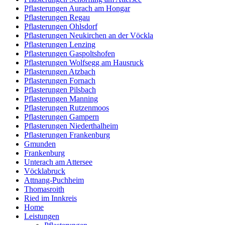
Pflasterungen Aurach am Hongar
Pflasterungen Regau
Pflasterungen Ohlsdorf
Pflasterungen Neukirchen an der Vöckla
Pflasterungen Lenzing
Pflasterungen Gaspoltshofen
Pflasterungen Wolfsegg am Hausruck
Pflasterungen Atzbach
Pflasterungen Fornach
Pflasterungen Pilsbach
Pflasterungen Manning
Pflasterungen Rutzenmoos
Pflasterungen Gampern
Pflasterungen Niederthalheim
Pflasterungen Frankenburg
Gmunden
Frankenburg
Unterach am Attersee
Vöcklabruck
Attnang-Puchheim
Thomasroith
Ried im Innkreis
Home
Leistungen