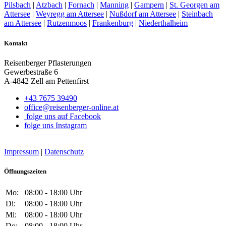
Pilsbach
|
Atzbach
|
Fornach
|
Manning
|
Gampern
|
St. Georgen am
Attersee
|
Weyregg am Attersee
|
Nußdorf am Attersee
|
Steinbach
am Attersee
|
Rutzenmoos
|
Frankenburg
|
Niederthalheim
Kontakt
Reisenberger Pflasterungen
Gewerbestraße 6
A-4842 Zell am Pettenfirst
+43 7675 39490
office@reisenberger-online.at
folge uns auf Facebook
folge uns Instagram
Impressum
|
Datenschutz
Öffnungszeiten
Mo:
08:00 - 18:00 Uhr
Di:
08:00 - 18:00 Uhr
Mi:
08:00 - 18:00 Uhr
Do:
08:00 - 18:00 Uhr