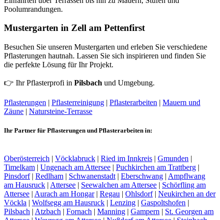
Einfahrten über Terrassen bis hin zu Mauern, Stufen und
Poolumrandungen.
Mustergarten in Zell am Pettenfirst
Besuchen Sie unseren Mustergarten und erleben Sie verschiedene
Pflasterungen hautnah. Lassen Sie sich inspirieren und finden Sie
die perfekte Lösung für Ihr Projekt.
👉 Ihr Pflasterprofi in
Pilsbach
und Umgebung.
Pflasterungen
|
Pflasterreinigung
|
Pflasterarbeiten
|
Mauern und
Zäune
|
Natursteine-Terrasse
Ihr Partner für Pflasterungen und Pflasterarbeiten in:
Oberösterreich
|
Vöcklabruck
|
Ried im Innkreis
|
Gmunden
|
Timelkam
|
Ungenach am Attersee
|
Puchkirchen am Trattberg
|
Pinsdorf
|
Redlham
|
Schwanenstadt
|
Eberschwang
|
Ampflwang
am Hausruck
|
Attersee
|
Seewalchen am Attersee
|
Schörfling am
Attersee
|
Aurach am Hongar
|
Regau
|
Ohlsdorf
|
Neukirchen an der
Vöckla
|
Wolfsegg am Hausruck
|
Lenzing
|
Gaspoltshofen
|
Pilsbach
|
Atzbach
|
Fornach
|
Manning
|
Gampern
|
St. Georgen am