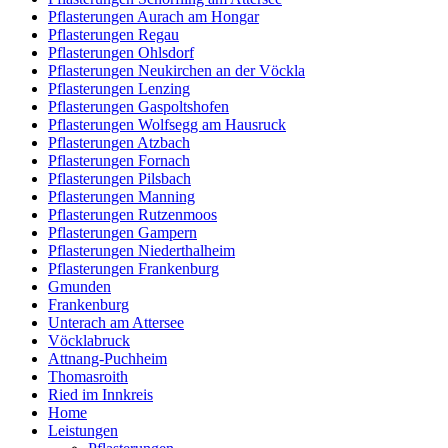
Pflasterungen Aurach am Hongar
Pflasterungen Regau
Pflasterungen Ohlsdorf
Pflasterungen Neukirchen an der Vöckla
Pflasterungen Lenzing
Pflasterungen Gaspoltshofen
Pflasterungen Wolfsegg am Hausruck
Pflasterungen Atzbach
Pflasterungen Fornach
Pflasterungen Pilsbach
Pflasterungen Manning
Pflasterungen Rutzenmoos
Pflasterungen Gampern
Pflasterungen Niederthalheim
Pflasterungen Frankenburg
Gmunden
Frankenburg
Unterach am Attersee
Vöcklabruck
Attnang-Puchheim
Thomasroith
Ried im Innkreis
Home
Leistungen