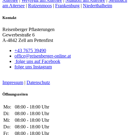
Attersee
|
Weyregg am Attersee
|
Nußdorf am Attersee
|
Steinbach
am Attersee
|
Rutzenmoos
|
Frankenburg
|
Niederthalheim
Kontakt
Reisenberger Pflasterungen
Gewerbestraße 6
A-4842 Zell am Pettenfirst
+43 7675 39490
office@reisenberger-online.at
folge uns auf Facebook
folge uns Instagram
Impressum
|
Datenschutz
Öffnungszeiten
Mo:
08:00 - 18:00 Uhr
Di:
08:00 - 18:00 Uhr
Mi:
08:00 - 18:00 Uhr
Do:
08:00 - 18:00 Uhr
Fr:
08:00 - 18:00 Uhr