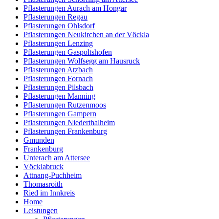
Pflasterungen Aurach am Hongar
Pflasterungen Regau
Pflasterungen Ohlsdorf
Pflasterungen Neukirchen an der Vöckla
Pflasterungen Lenzing
Pflasterungen Gaspoltshofen
Pflasterungen Wolfsegg am Hausruck
Pflasterungen Atzbach
Pflasterungen Fornach
Pflasterungen Pilsbach
Pflasterungen Manning
Pflasterungen Rutzenmoos
Pflasterungen Gampern
Pflasterungen Niederthalheim
Pflasterungen Frankenburg
Gmunden
Frankenburg
Unterach am Attersee
Vöcklabruck
Attnang-Puchheim
Thomasroith
Ried im Innkreis
Home
Leistungen