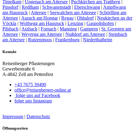
Timelkam
|
Ungenach am Attersee
|
Puchkirchen am Trattberg
|
Pinsdorf
|
Redlham
|
Schwanenstadt
|
Eberschwang
|
Ampflwang
am Hausruck
|
Attersee
|
Seewalchen am Attersee
|
Schörfling am
Attersee
|
Aurach am Hongar
|
Regau
|
Ohlsdorf
|
Neukirchen an der
Vöckla
|
Wolfsegg am Hausruck
|
Lenzing
|
Gaspoltshofen
|
Pilsbach
|
Atzbach
|
Fornach
|
Manning
|
Gampern
|
St. Georgen am
Attersee
|
Weyregg am Attersee
|
Nußdorf am Attersee
|
Steinbach
am Attersee
|
Rutzenmoos
|
Frankenburg
|
Niederthalheim
Kontakt
Reisenberger Pflasterungen
Gewerbestraße 6
A-4842 Zell am Pettenfirst
+43 7675 39490
office@reisenberger-online.at
folge uns auf Facebook
folge uns Instagram
Impressum
|
Datenschutz
Öffnungszeiten